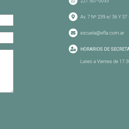
221 507-0033
Av. 7 Nº 239 e/ 36 Y 37
escuela@efla.com.ar
HORARIOS DE SECRET
Lunes a Viernes de 17.3