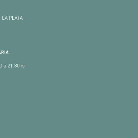
 - LA PLATA
ARÍA
0 a 21.30hs