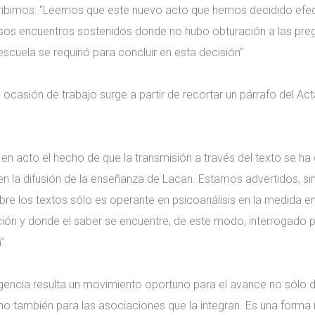
scribimos: “Leemos que este nuevo acto que hemos decidido efe
sos encuentros sostenidos donde no hubo obturación a las preg
escuela se requirió para concluir en esta decisión”
 ocasión de trabajo surge a partir de recortar un párrafo del A
 acto el hecho de que la transmisión a través del texto se ha
 la difusión de la enseñanza de Lacan. Estamos advertidos, si
bre los textos sólo es operante en psicoanálisis en la medida e
ión y donde el saber se encuentre, de este modo, interrogado po
”.
ncia resulta un movimiento oportuno para el avance no sólo de
no también para las asociaciones que la integran. Es una forma