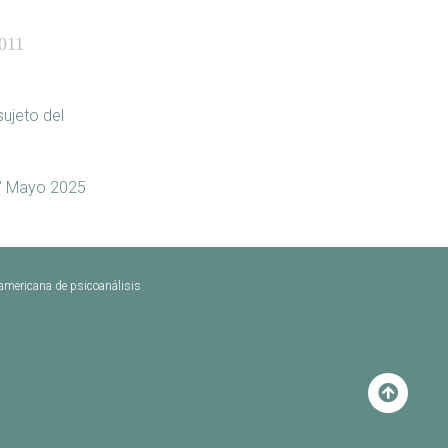
011
ujeto del
D” Mayo 2025
oamericana de psicoanálisis