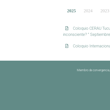
2025
2024
2023
Coloquio CERAU Tucum
inconsciente? ” Septiembr
Coloquio Internacio
Miembro de convergencia, 