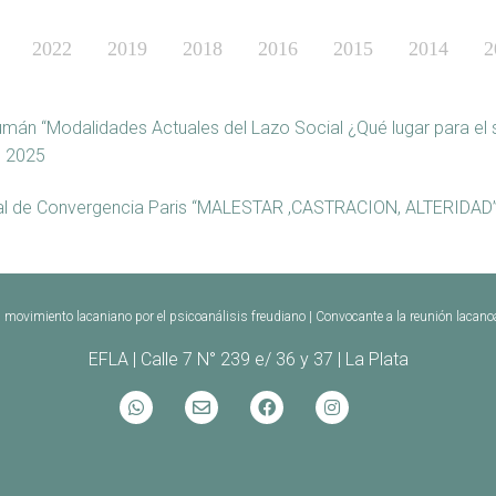
2022
2019
2018
2016
2015
2014
2
án “Modalidades Actuales del Lazo Social ¿Qué lugar para el s
e 2025
nal de Convergencia Paris “MALESTAR ,CASTRACION, ALTERIDA
movimiento lacaniano por el psicoanálisis freudiano | Convocante a la reunión lacan
EFLA | Calle 7 N° 239 e/ 36 y 37 | La Plata