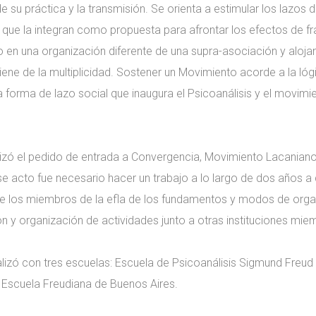
e su práctica y la transmisión. Se orienta a estimular los lazos 
as que la integran como propuesta para afrontar los efectos de f
en una organización diferente de una supra-asociación y alojand
ene de la multiplicidad. Sostener un Movimiento acorde a la lóg
a forma de lazo social que inaugura el Psicoanálisis y el movimi
lizó el pedido de entrada a Convergencia, Movimiento Lacaniano 
e acto fue necesario hacer un trabajo a lo largo de dos años a 
tre los miembros de la efla de los fundamentos y modos de org
ión y organización de actividades junto a otras instituciones m
alizó con tres escuelas: Escuela de Psicoanálisis Sigmund Freud
y Escuela Freudiana de Buenos Aires.